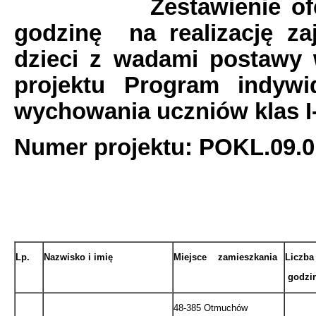
Zestawienie ofert z 
godzinę na realizację za
dzieci z wadami postaw
projektu Program indywid
wychowania uczniów klas I
Numer projektu: POKL.09.0
Lp.
Nazwisko i imię
Miejsce zamieszkania
Liczba
godzi
48-385 Otmuchów