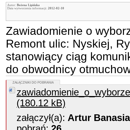
Autor:
Bożena Lipińska
Data wytworzenia informacji:
2012-02-10
Zawiadomienie o wyborze
Remont ulic: Nyskiej, R
stanowiący ciąg komuni
do obwodnicy otmuchow
ZAŁĄCZNIKI DO POBRANIA
zawiadomienie_o_wyborze_
(180.12 kB)
załączył(a):
Artur Banasi
pobrań:
26