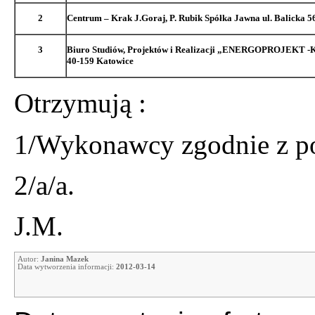
2
Centrum – Krak J.Goraj, P. Rubik Spółka Jawna ul. Balicka 
3
Biuro Studiów, Projektów i Realizacji „ENERGOPROJEKT -K
40-159 Katowice
Otrzymują :
1/Wykonawcy zgodnie z po
2/a/a.
J.M.
Autor:
Janina Mazek
Data wytworzenia informacji:
2012-03-14