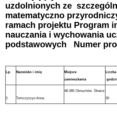
uzdolnionych ze szczegól
matematyczno przyrodnic
ramach projektu Program i
nauczania i wychowania uczn
podstawowych Numer proje
Lp.
Nazwisko i imię
Miejsce
Liczba
zamieszkania
godzi
48-385 Otmuchów Śliwice
2.
Tomczyszyn Anna
30