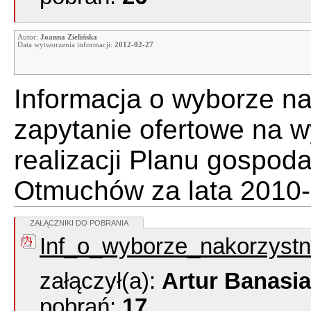
Autor:
Joanna Zielińska
Data wytworzenia informacji:
2012-02-27
Informacja o wyborze naj
zapytanie ofertowe na w
realizacji Planu gospod
Otmuchów za lata 2010-2
ZAŁĄCZNIKI DO POBRANIA
Inf_o_wyborze_nakorzystni
załączył(a):
Artur Banasi
pobrań:
17