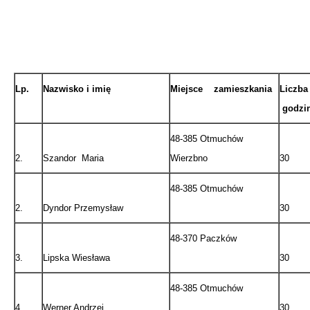
Lp.
Nazwisko i imię
Miejsce zamieszkania
Liczba
godzi
48-385 Otmuchów
2.
Szandor Maria
Wierzbno
30
48-385 Otmuchów
2.
Dyndor Przemysław
30
48-370 Paczków
3.
Lipska Wiesława
30
48-385 Otmuchów
4.
Werner Andrzej
30