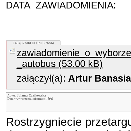
DATA ZAWIADOMIENIA: 16
ZAŁĄCZNIKI DO POBRANIA
zawiadomienie_o_wyborze_n
_autobus (53.00 kB)
załączył(a):
Artur Banasi
Autor:
Jolanta Czajkowska
Data wytworzenia informacji:
b/d
Rostrzygniecie przetarg