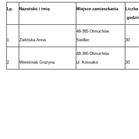
Lp.
Nazwisko i imię
Miejsce zamieszkania
Liczba
godzi
48-385 Otmuchów
1.
Zielińska Anna
Siedlec
30
48-385 Otmuchów
2.
Wereśniak Grażyna
ul. Kossaka
30