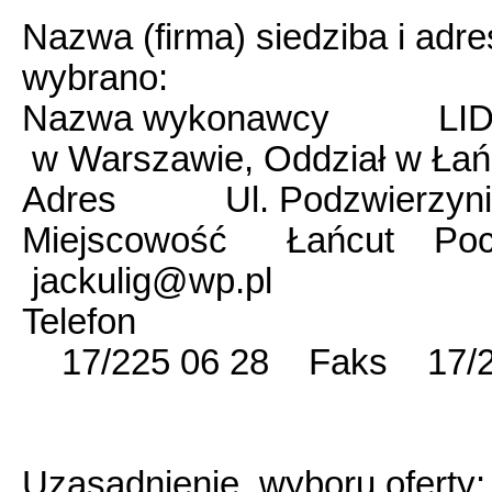
Nazwa (firma) siedziba i adr
wybrano:
Nazwa wykonawcy LIDER
w Warszawie, Oddział w Łań
Adres Ul. Podzwierzyni
Miejscowość Łańcut Pocz
jackulig@wp.pl
Telefon
17/225 06 28 Faks 17/22
Uzasadnienie wyboru oferty