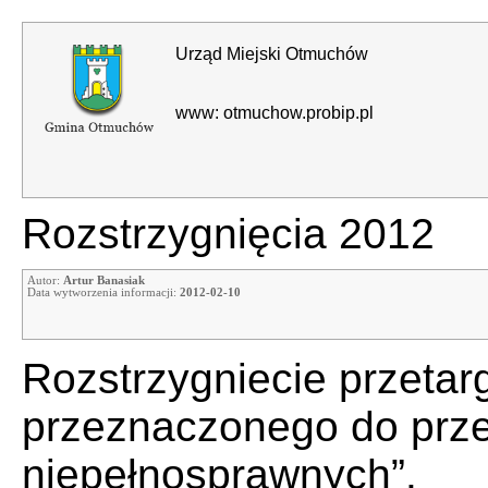
Urząd Miejski Otmuchów
www: otmuchow.probip.pl
Rozstrzygnięcia 2012
Autor:
Artur Banasiak
Data wytworzenia informacji:
2012-02-10
Rozstrzygniecie przeta
przeznaczonego do prz
niepełnosprawnych”.