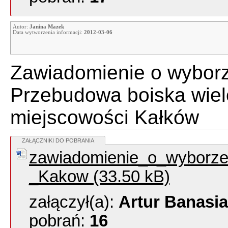
Autor:
Janina Mazek
Data wytworzenia informacji:
2012-03-06
Zawiadomienie o wyborze
Przebudowa boiska wiel
miejscowości Kałków
ZAŁĄCZNIKI DO POBRANIA
zawiadomienie_o_wyborze_n
_Kakow (33.50 kB)
załączył(a):
Artur Banasi
pobrań:
16