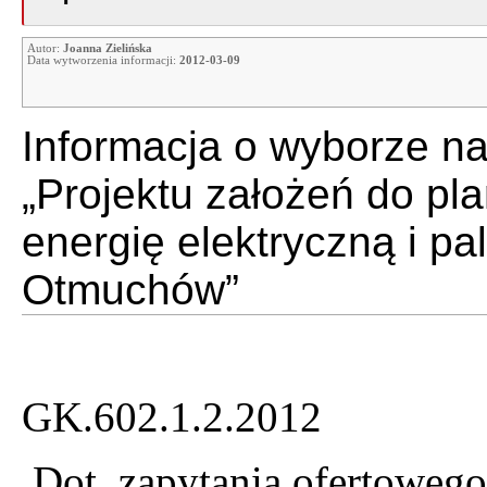
Autor:
Joanna Zielińska
Data wytworzenia informacji:
2012-03-09
Informacja o wyborze naj
„Projektu założeń do pla
energię elektryczną i p
Otmuchów”
GK.60
Dot. zapytania ofertoweg