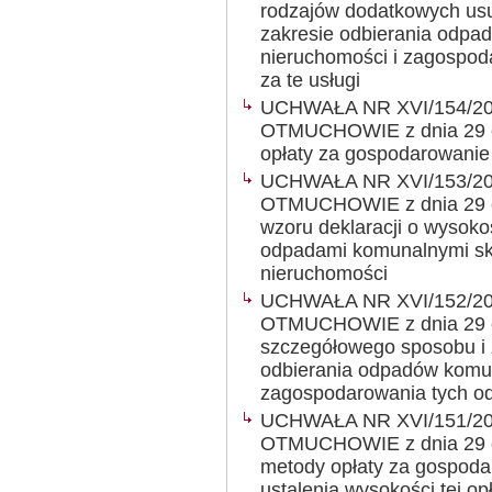
rodzajów dodatkowych us
zakresie odbierania odpad
nieruchomości i zagospo
za te usługi
UCHWAŁA NR XVI/154/2
OTMUCHOWIE z dnia 29 cz
opłaty za gospodarowani
UCHWAŁA NR XVI/153/2
OTMUCHOWIE z dnia 29 cz
wzoru deklaracji o wysoko
odpadami komunalnymi skł
nieruchomości
UCHWAŁA NR XVI/152/2
OTMUCHOWIE z dnia 29 cz
szczegółowego sposobu i 
odbierania odpadów komuna
zagospodarowania tych 
UCHWAŁA NR XVI/151/2
OTMUCHOWIE z dnia 29 cz
metody opłaty za gospod
ustalenia wysokości tej opł