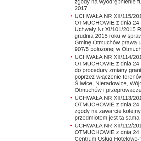
zgody na wyodrębnienie f
2017
UCHWAŁA NR XII/115/20
OTMUCHOWIE z dnia 24 lu
Uchwały Nr XI/101/2015 R
grudnia 2015 roku w spra
Gminę Otmuchów prawa uży
907/5 położonej w Otmuc
UCHWAŁA NR XII/114/20
OTMUCHOWIE z dnia 24 lut
do procedury zmiany gran
poprzez włączenie terenów
Śliwice, Nieradowice, Wój
Otmuchów i przeprowadzen
UCHWAŁA NR XII/113/20
OTMUCHOWIE z dnia 24 lu
zgody na zawarcie kolejny
przedmiotem jest ta sama
UCHWAŁA NR XII/112/20
OTMUCHOWIE z dnia 24 lut
Centrum Usług Hotelowo-T