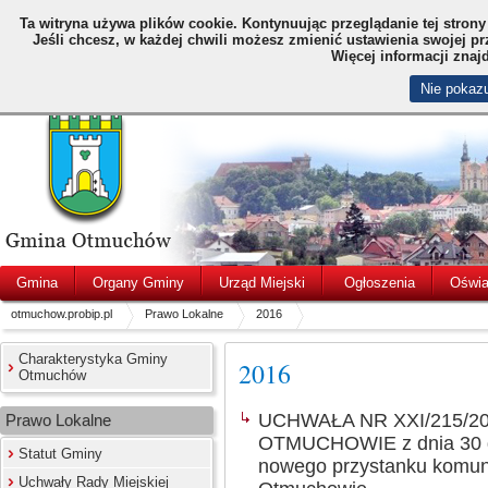
Ta witryna używa plików cookie.
Kontynuując przeglądanie tej stron
Jeśli chcesz, w każdej chwili możesz zmienić ustawienia swojej p
Więcej informacji znaj
Nie pokazu
Gmina
Organy Gminy
Urząd Miejski
Ogłoszenia
Oświa
otmuchow.probip.pl
Prawo Lokalne
2016
Charakterystyka Gminy
2016
Otmuchów
UCHWAŁA NR XXI/215/2
Prawo Lokalne
OTMUCHOWIE z dnia 30 gr
Statut Gminy
nowego przystanku komuni
Uchwały Rady Miejskiej