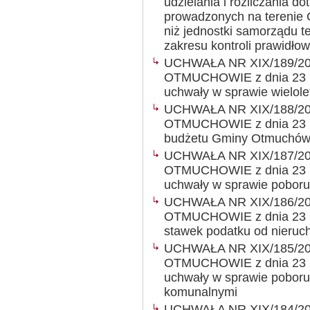
udzielania i rozliczania do
prowadzonych na terenie
niż jednostki samorządu te
zakresu kontroli prawidłow
UCHWAŁA NR XIX/189/2
OTMUCHOWIE z dnia 23 li
uchwały w sprawie wielole
UCHWAŁA NR XIX/188/2
OTMUCHOWIE z dnia 23 li
budżetu Gminy Otmuchów
UCHWAŁA NR XIX/187/2
OTMUCHOWIE z dnia 23 li
uchwały w sprawie poboru 
UCHWAŁA NR XIX/186/2
OTMUCHOWIE z dnia 23 li
stawek podatku od nieruc
UCHWAŁA NR XIX/185/2
OTMUCHOWIE z dnia 23 li
uchwały w sprawie poboru
komunalnymi
UCHWAŁA NR XIX/184/2