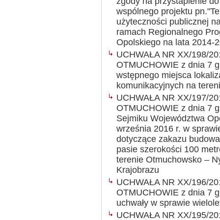
zgody na przystapienie do 
wspólnego projektu pn."T
użyteczności publicznej n
ramach Regionalnego Pr
Opolskiego na lata 2014-
UCHWAŁA NR XX/198/20
OTMUCHOWIE z dnia 7 gru
wstępnego miejsca lokali
komunikacyjnych na tere
UCHWAŁA NR XX/197/20
OTMUCHOWIE z dnia 7 gru
Sejmiku Województwa Opol
września 2016 r. w spraw
dotyczące zakazu budowa
pasie szerokości 100 metró
terenie Otmuchowsko – N
Krajobrazu
UCHWAŁA NR XX/196/20
OTMUCHOWIE z dnia 7 gru
uchwały w sprawie wielole
UCHWAŁA NR XX/195/20