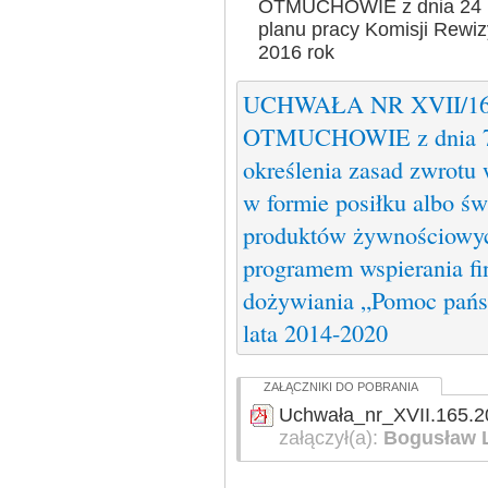
OTMUCHOWIE z dnia 24 lu
planu pracy Komisji Rewi
2016 rok
UCHWAŁA NR XVII/16
OTMUCHOWIE z dnia 7 w
określenia zasad zwrotu
w formie posiłku albo ś
produktów żywnościowych
programem wspierania f
dożywiania „Pomoc pańs
lata 2014-2020
ZAŁĄCZNIKI DO POBRANIA
Uchwała_nr_XVII.165.2
załączył(a):
Bogusław 