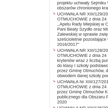
projektu uchwały Sejmiku
obszarów chronionego kra
UCHWAŁA NR XIII/129/2
OTMUCHOWIE z dnia 24 ma
,,Apelu Rady Miejskiej w
Pani Beaty Szydło oraz Mi
Zalewskiej w sprawie zwięk
sześcioletnie pozostające
2016/2017"
UCHWAŁA NR XIII/128/2
OTMUCHOWIE z dnia 24 ma
kryteriów wraz z liczbą p
do klasy I szkoły podstaw
przez Gminę Otmuchów, d
obwodem danej szkoły po
UCHWAŁA Nr XIII/127/2
OTMUCHOWIE z dnia 24 ma
przez Gminę Otmuchów Ko
publicznego dla Obszaru 
2020