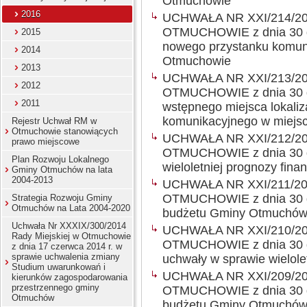
Otmuchowie
2016
UCHWAŁA NR XXI/214/2
OTMUCHOWIE z dnia 30 gr
2015
nowego przystanku komuni
2014
Otmuchowie
2013
UCHWAŁA NR XXI/213/2
2012
OTMUCHOWIE z dnia 30 gr
2011
wstępnego miejsca lokaliz
komunikacyjnego w miej
Rejestr Uchwał RM w
Otmuchowie stanowiących
UCHWAŁA NR XXI/212/2
prawo miejscowe
OTMUCHOWIE z dnia 30 gr
Plan Rozwoju Lokalnego
wieloletniej prognozy fi
Gminy Otmuchów na lata
2004-2013
UCHWAŁA NR XXI/211/2
OTMUCHOWIE z dnia 30 gr
Strategia Rozwoju Gminy
Otmuchów na Lata 2004-2020
budżetu Gminy Otmuchów
Uchwała Nr XXXIX/300/2014
UCHWAŁA NR XXI/210/2
Rady Miejskiej w Otmuchowie
OTMUCHOWIE z dnia 30 gr
z dnia 17 czerwca 2014 r. w
sprawie uchwalenia zmiany
uchwały w sprawie wielole
Studium uwarunkowań i
UCHWAŁA NR XXI/209/2
kierunków zagospodarowania
przestrzennego gminy
OTMUCHOWIE z dnia 30 gr
Otmuchów
budżetu Gminy Otmuchów