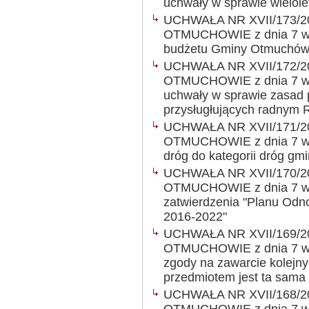
uchwały w sprawie wielole
UCHWAŁA NR XVII/173/2
OTMUCHOWIE z dnia 7 wrz
budżetu Gminy Otmuchów
UCHWAŁA NR XVII/172/2
OTMUCHOWIE z dnia 7 wrz
uchwały w sprawie zasad 
przysługłujących radnym 
UCHWAŁA NR XVII/171/2
OTMUCHOWIE z dnia 7 wrze
dróg do kategorii dróg gm
UCHWAŁA NR XVII/170/2
OTMUCHOWIE z dnia 7 wrz
zatwierdzenia "Planu Odn
2016-2022"
UCHWAŁA NR XVII/169/2
OTMUCHOWIE z dnia 7 wrz
zgody na zawarcie kolejny
przedmiotem jest ta sama
UCHWAŁA NR XVII/168/2