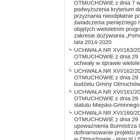
OTMUCHOWIE z dnia 7 wrz
podwyższenia kryterium 
przyznania nieodpłatnie p
świadczenia pieniężnego n
objętych wieloletnim pro
zakresie dożywiania „Pom
lata 2014-2020
UCHWAŁA NR XVI/163/2
OTMUCHOWIE z dnia 29 cz
uchwały w sprawie wielole
UCHWAŁA NR XVI/162/2
OTMUCHOWIE z dnia 29 cz
budżetu Gminy Otmuchów
UCHWAŁA NR XVI/161/2
OTMUCHOWIE z dnia 29 cz
statutu Miejsko-Gminneg
UCHWAŁA NR XVI/160/2
OTMUCHOWIE z dnia 29 cz
upoważnienia Burmistrza 
dofinansowanie projektu pn
w Otmuchowie - etap III i I