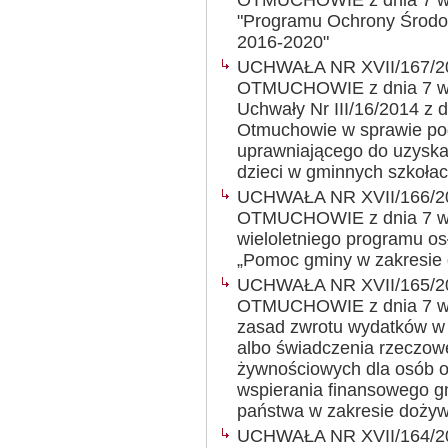
OTMUCHOWIE z dnia 7 wrze
"Programu Ochrony Środo
2016-2020"
UCHWAŁA NR XVII/167/2
OTMUCHOWIE z dnia 7 wrz
Uchwały Nr III/16/2014 z d
Otmuchowie w sprawie po
uprawniającego do uzyska
dzieci w gminnych szkoła
UCHWAŁA NR XVII/166/2
OTMUCHOWIE z dnia 7 wrz
wieloletniego programu o
„Pomoc gminy w zakresie 
UCHWAŁA NR XVII/165/2
OTMUCHOWIE z dnia 7 wrz
zasad zwrotu wydatków w 
albo świadczenia rzeczow
żywnościowych dla osób o
wspierania finansowego g
państwa w zakresie dożyw
UCHWAŁA NR XVII/164/2