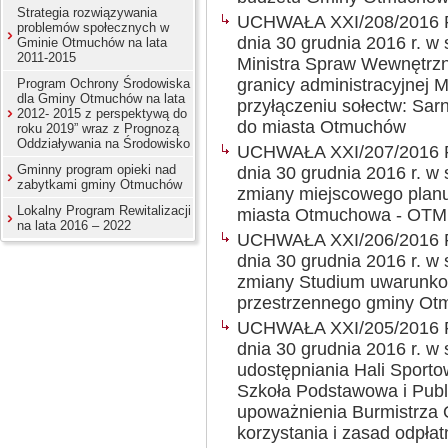
Strategia rozwiązywania
UCHWAŁA XXI/208/2016
problemów społecznych w
dnia 30 grudnia 2016 r. w
Gminie Otmuchów na lata
2011-2015
Ministra Spraw Wewnętrzny
granicy administracyjnej 
Program Ochrony Środowiska
dla Gminy Otmuchów na lata
przyłączeniu sołectw: Sarn
2012- 2015 z perspektywą do
do miasta Otmuchów
roku 2019” wraz z Prognozą
Oddziaływania na Środowisko
UCHWAŁA XXI/207/2016
Gminny program opieki nad
dnia 30 grudnia 2016 r. w
zabytkami gminy Otmuchów
zmiany miejscowego plan
Lokalny Program Rewitalizacji
miasta Otmuchowa - 
na lata 2016 – 2022
UCHWAŁA XXI/206/2016
dnia 30 grudnia 2016 r. w
zmiany Studium uwarunko
przestrzennego gminy O
UCHWAŁA XXI/205/2016
dnia 30 grudnia 2016 r. w
udostępniania Hali Sport
Szkoła Podstawowa i Publ
upoważnienia Burmistrza
korzystania i zasad odpłat