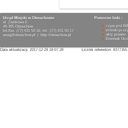
Urząd Miejski w Otmuchowie
Pomocne linki :
ul. Zamkowa 6
czym jest BI
48-385 Otmuchów
instrukcja uż
tel./fax. (77) 431 50 16; tel.: (77) 431 50 17
akty prawne -
umig@otmuchow.pl
|
http://otmuchow.pl
Dziennik Ur
Data aktualizacji: 2017-12-29 18:07:28
Licznik odwiedzin: 8377355