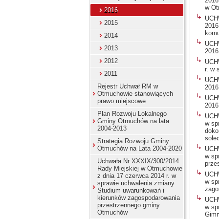
2016
w Ot
2016
UCHW
2015
2016
komu
2014
UCHW
2013
2016
2012
UCHW
r. w
2011
UCHW
Rejestr Uchwał RM w
2016
Otmuchowie stanowiących
UCHW
prawo miejscowe
2016
Plan Rozwoju Lokalnego
UCHW
Gminy Otmuchów na lata
w sp
2004-2013
doko
sołe
Strategia Rozwoju Gminy
Otmuchów na Lata 2004-2020
UCHW
w sp
Uchwała Nr XXXIX/300/2014
prz
Rady Miejskiej w Otmuchowie
UCHW
z dnia 17 czerwca 2014 r. w
w sp
sprawie uchwalenia zmiany
zago
Studium uwarunkowań i
kierunków zagospodarowania
UCHW
przestrzennego gminy
w sp
Otmuchów
Gimn