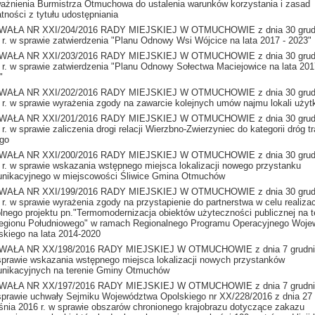
ażnienia Burmistrza Otmuchowa do ustalenia warunków korzystania i zasad
tności z tytułu udostępniania
AŁA NR XXI/204/2016 RADY MIEJSKIEJ W OTMUCHOWIE z dnia 30 grud
 r. w sprawie zatwierdzenia "Planu Odnowy Wsi Wójcice na lata 2017 - 2023"
AŁA NR XXI/203/2016 RADY MIEJSKIEJ W OTMUCHOWIE z dnia 30 grud
 r. w sprawie zatwierdzenia "Planu Odnowy Sołectwa Maciejowice na lata 201
"
AŁA NR XXI/202/2016 RADY MIEJSKIEJ W OTMUCHOWIE z dnia 30 grud
 r. w sprawie wyrażenia zgody na zawarcie kolejnych umów najmu lokali uży
AŁA NR XXI/201/2016 RADY MIEJSKIEJ W OTMUCHOWIE z dnia 30 grud
r. w sprawie zaliczenia drogi relacji Wierzbno-Zwierzyniec do kategorii dróg t
ego
AŁA NR XXI/200/2016 RADY MIEJSKIEJ W OTMUCHOWIE z dnia 30 grud
 r. w sprawie wskazania wstępnego miejsca lokalizacji nowego przystanku
nikacyjnego w miejscowości Śliwice Gmina Otmuchów
AŁA NR XXI/199/2016 RADY MIEJSKIEJ W OTMUCHOWIE z dnia 30 grud
 r. w sprawie wyrażenia zgody na przystapienie do partnerstwa w celu realizac
lnego projektu pn."Termomodernizacja obiektów użyteczności publicznej na t
egionu Południowego" w ramach Regionalnego Programu Operacyjnego Woj
skiego na lata 2014-2020
AŁA NR XX/198/2016 RADY MIEJSKIEJ W OTMUCHOWIE z dnia 7 grudni
 sprawie wskazania wstępnego miejsca lokalizacji nowych przystanków
nikacyjnych na terenie Gminy Otmuchów
AŁA NR XX/197/2016 RADY MIEJSKIEJ W OTMUCHOWIE z dnia 7 grudni
 sprawie uchwały Sejmiku Województwa Opolskiego nr XX/228/2016 z dnia 27
śnia 2016 r. w sprawie obszarów chronionego krajobrazu dotyczące zakazu