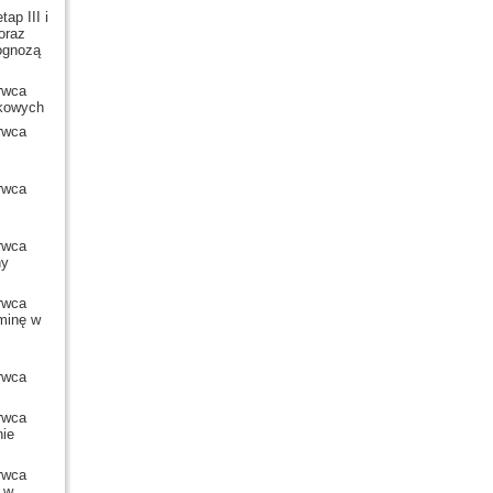
ap III i
oraz
rognozą
rwca
tkowych
rwca
rwca
rwca
ny
rwca
minę w
rwca
rwca
nie
rwca
 w