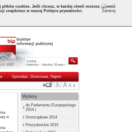
 plików cookies. Jeśli chcesz, w każdej chwili możesz zmienić
ji znajdziesz w naszej Polityce prywatności.
czeń 2018
Imieniny:
Jakuba, SĹawy i
ne
Sprzedaż, Dzierżawa, Najem
Wybory
do Parlamentu Europejskiego
2014 r.
nia
wej w
Smorządowe 2014
Prezydenckie 2015
nia