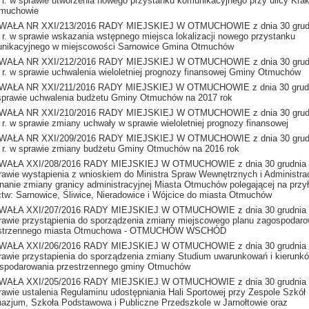
 r. w sprawie utworzenia nowego przystanku komunikacyjnego przy ulicy Kra
muchowie
AŁA NR XXI/213/2016 RADY MIEJSKIEJ W OTMUCHOWIE z dnia 30 grud
 r. w sprawie wskazania wstępnego miejsca lokalizacji nowego przystanku
nikacyjnego w miejscowości Sarnowice Gmina Otmuchów
AŁA NR XXI/212/2016 RADY MIEJSKIEJ W OTMUCHOWIE z dnia 30 grud
 r. w sprawie uchwalenia wieloletniej prognozy finansowej Gminy Otmuchów
AŁA NR XXI/211/2016 RADY MIEJSKIEJ W OTMUCHOWIE z dnia 30 grudn
 sprawie uchwalenia budżetu Gminy Otmuchów na 2017 rok
AŁA NR XXI/210/2016 RADY MIEJSKIEJ W OTMUCHOWIE z dnia 30 grud
 r. w sprawie zmiany uchwały w sprawie wieloletniej prognozy finansowej
AŁA NR XXI/209/2016 RADY MIEJSKIEJ W OTMUCHOWIE z dnia 30 grud
 r. w sprawie zmiany budżetu Gminy Otmuchów na 2016 rok
AŁA XXI/208/2016 RADY MIEJSKIEJ W OTMUCHOWIE z dnia 30 grudnia 2
rawie wystąpienia z wnioskiem do Ministra Spraw Wewnętrznych i Administrac
nanie zmiany granicy administracyjnej Miasta Otmuchów polegającej na przy
ctw: Sarnowice, Śliwice, Nieradowice i Wójcice do miasta Otmuchów
AŁA XXI/207/2016 RADY MIEJSKIEJ W OTMUCHOWIE z dnia 30 grudnia 2
rawie przystąpienia do sporządzenia zmiany miejscowego planu zagospodaro
estrzennego miasta Otmuchowa - OTMUCHÓW WSCHÓD
AŁA XXI/206/2016 RADY MIEJSKIEJ W OTMUCHOWIE z dnia 30 grudnia 2
rawie przystapienia do sporządzenia zmiany Studium uwarunkowań i kierunk
spodarowania przestrzennego gminy Otmuchów
AŁA XXI/205/2016 RADY MIEJSKIEJ W OTMUCHOWIE z dnia 30 grudnia 2
rawie ustalenia Regulaminu udostępniania Hali Sportowej przy Zespole Szkół
azjum, Szkoła Podstawowa i Publiczne Przedszkole w Jarnołtowie oraz