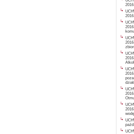
UCHW
2016
UCHW
2016
UCHW
2016
komu
UCHW
2016
zbio
UCHW
2016
Alko
UCHW
2016
poza
dzia
UCHW
2016
Otmu
UCHW
2016
wodę
UCH
paźd
UCH