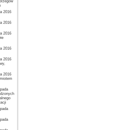
 brzegów
u
a 2016
a 2016
a 2016
wie
a 2016
a 2016
wy,
a 2016
dmiotem
pada
wadzonych
alnego
acji
pada
pada