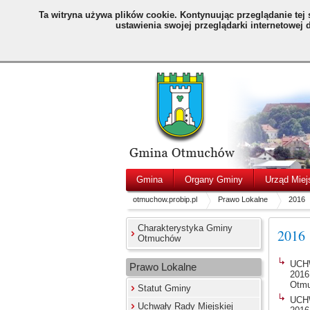
Ta witryna używa plików cookie.
Kontynuując przeglądanie tej 
ustawienia swojej przeglądarki internetowej
Gmina
Organy Gminy
Urząd Miej
otmuchow.probip.pl
Prawo Lokalne
2016
Charakterystyka Gminy
2016
Otmuchów
UCHW
Prawo Lokalne
2016
Otmu
Statut Gminy
UCHW
Uchwały Rady Miejskiej