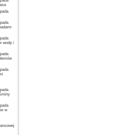
pada
kasa
pada
pada
dpadami
pada
w wodę i
pada
oblemów
pada
mi
pada
 Gminy
pada
ie w
nansowej