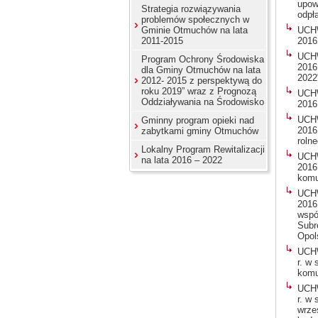
upow
Strategia rozwiązywania
odpła
problemów społecznych w
Gminie Otmuchów na lata
UCHW
2011-2015
2016
UCHW
Program Ochrony Środowiska
2016
dla Gminy Otmuchów na lata
2022
2012- 2015 z perspektywą do
roku 2019” wraz z Prognozą
UCHW
Oddziaływania na Środowisko
2016
UCHW
Gminny program opieki nad
2016 
zabytkami gminy Otmuchów
roln
Lokalny Program Rewitalizacji
UCHW
na lata 2016 – 2022
2016
komu
UCHW
2016
wspó
Subr
Opol
UCHW
r. w
komu
UCHW
r. w
wrze