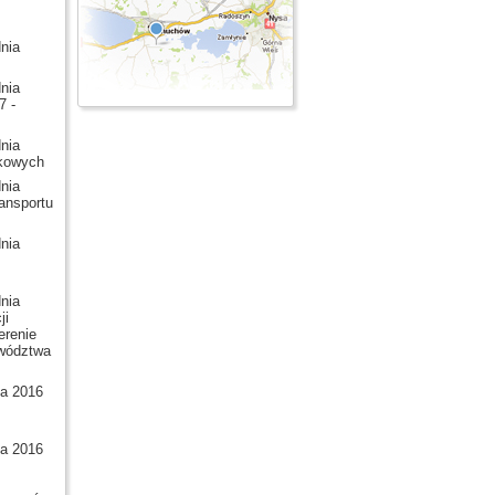
nia
nia
7 -
nia
tkowych
nia
ransportu
nia
nia
ji
erenie
ewództwa
a 2016
a 2016