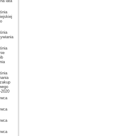
na lata
śnia
ejskiej
do
śnia
żywiania
śnia
mie
ób
nia
śnia
nania
 zakup
owego
4-2020
rwca
rwca
rwca
rwca