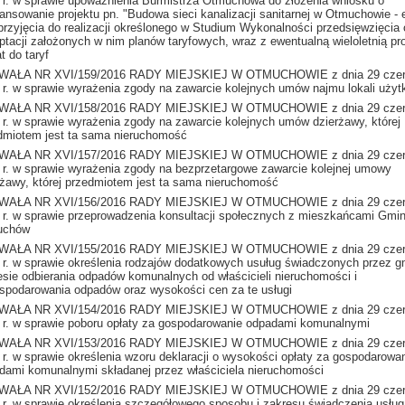
 r. w sprawie upoważnienia Burmistrza Otmuchowa do złożenia wniosku o
ansowanie projektu pn. "Budowa sieci kanalizacji sanitarnej w Otmuchowie - et
 przyjęcia do realizacji określonego w Studium Wykonalności przedsięwzięcia 
ptacji założonych w nim planów taryfowych, wraz z ewentualną wieloletnią p
t do taryf
WAŁA NR XVI/159/2016 RADY MIEJSKIEJ W OTMUCHOWIE z dnia 29 cze
 r. w sprawie wyrażenia zgody na zawarcie kolejnych umów najmu lokali uży
WAŁA NR XVI/158/2016 RADY MIEJSKIEJ W OTMUCHOWIE z dnia 29 cze
 r. w sprawie wyrażenia zgody na zawarcie kolejnych umów dzierżawy, której
dmiotem jest ta sama nieruchomość
WAŁA NR XVI/157/2016 RADY MIEJSKIEJ W OTMUCHOWIE z dnia 29 cze
 r. w sprawie wyrażenia zgody na bezprzetargowe zawarcie kolejnej umowy
rżawy, której przedmiotem jest ta sama nieruchomość
WAŁA NR XVI/156/2016 RADY MIEJSKIEJ W OTMUCHOWIE z dnia 29 cze
 r. w sprawie przeprowadzenia konsultacji społecznych z mieszkańcami Gmi
uchów
WAŁA NR XVI/155/2016 RADY MIEJSKIEJ W OTMUCHOWIE z dnia 29 cze
 r. w sprawie określenia rodzajów dodatkowych usuług świadczonych przez g
esie odbierania odpadów komunalnych od właścicieli nieruchomości i
spodarowania odpadów oraz wysokości cen za te usługi
WAŁA NR XVI/154/2016 RADY MIEJSKIEJ W OTMUCHOWIE z dnia 29 cze
 r. w sprawie poboru opłaty za gospodarowanie odpadami komunalnymi
WAŁA NR XVI/153/2016 RADY MIEJSKIEJ W OTMUCHOWIE z dnia 29 cze
 r. w sprawie określenia wzoru deklaracji o wysokości opłaty za gospodarowa
dami komunalnymi składanej przez właściciela nieruchomości
WAŁA NR XVI/152/2016 RADY MIEJSKIEJ W OTMUCHOWIE z dnia 29 cze
 r. w sprawie określenia szczegółowego sposobu i zakresu świadczenia usług