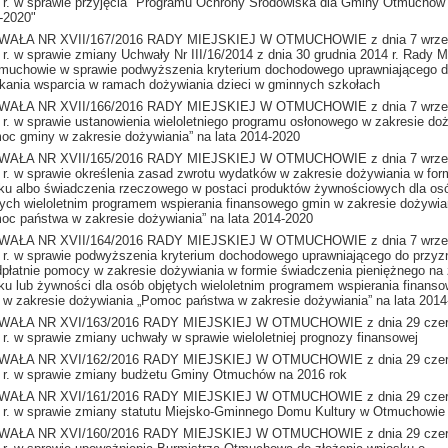
 r. w sprawie przyjęcia "Programu Ochrony Środowiska dla Gminy Otmuchów 
-2020"
AŁA NR XVII/167/2016 RADY MIEJSKIEJ W OTMUCHOWIE z dnia 7 wrze
 r. w sprawie zmiany Uchwały Nr III/16/2014 z dnia 30 grudnia 2014 r. Rady Mi
muchowie w sprawie podwyższenia kryterium dochodowego uprawniającego 
kania wsparcia w ramach dożywiania dzieci w gminnych szkołach
AŁA NR XVII/166/2016 RADY MIEJSKIEJ W OTMUCHOWIE z dnia 7 wrze
 r. w sprawie ustanowienia wieloletniego programu osłonowego w zakresie do
oc gminy w zakresie dożywiania” na lata 2014-2020
AŁA NR XVII/165/2016 RADY MIEJSKIEJ W OTMUCHOWIE z dnia 7 wrze
 r. w sprawie określenia zasad zwrotu wydatków w zakresie dożywiania w for
łku albo świadczenia rzeczowego w postaci produktów żywnościowych dla os
tych wieloletnim programem wspierania finansowego gmin w zakresie dożywia
oc państwa w zakresie dożywiania” na lata 2014-2020
AŁA NR XVII/164/2016 RADY MIEJSKIEJ W OTMUCHOWIE z dnia 7 wrze
 r. w sprawie podwyższenia kryterium dochodowego uprawniającego do przyz
dpłatnie pomocy w zakresie dożywiania w formie świadczenia pieniężnego na
łku lub żywności dla osób objętych wieloletnim programem wspierania finans
 w zakresie dożywiania „Pomoc państwa w zakresie dożywiania” na lata 201
WAŁA NR XVI/163/2016 RADY MIEJSKIEJ W OTMUCHOWIE z dnia 29 cze
 r. w sprawie zmiany uchwały w sprawie wieloletniej prognozy finansowej
WAŁA NR XVI/162/2016 RADY MIEJSKIEJ W OTMUCHOWIE z dnia 29 cze
 r. w sprawie zmiany budżetu Gminy Otmuchów na 2016 rok
WAŁA NR XVI/161/2016 RADY MIEJSKIEJ W OTMUCHOWIE z dnia 29 cze
 r. w sprawie zmiany statutu Miejsko-Gminnego Domu Kultury w Otmuchowie
WAŁA NR XVI/160/2016 RADY MIEJSKIEJ W OTMUCHOWIE z dnia 29 cze