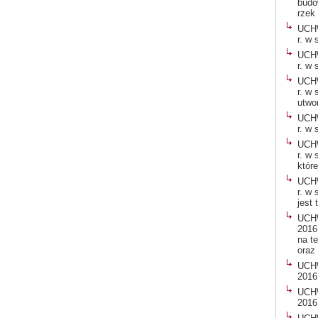
budo
rzek
UCHW
r. w
UCHW
r. w
UCHW
r. w
utwo
UCHW
r. w
UCHW
r. w
któr
UCHW
r. w
jest
UCHW
2016 
na t
oraz 
UCHW
2016
UCHW
2016