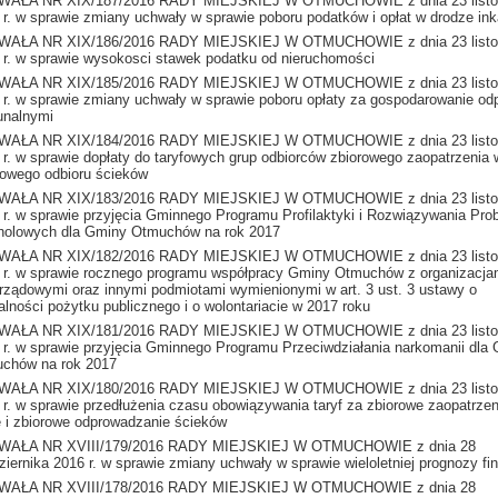
AŁA NR XIX/187/2016 RADY MIEJSKIEJ W OTMUCHOWIE z dnia 23 listo
 r. w sprawie zmiany uchwały w sprawie poboru podatków i opłat w drodze in
AŁA NR XIX/186/2016 RADY MIEJSKIEJ W OTMUCHOWIE z dnia 23 listo
 r. w sprawie wysokosci stawek podatku od nieruchomości
AŁA NR XIX/185/2016 RADY MIEJSKIEJ W OTMUCHOWIE z dnia 23 listo
 r. w sprawie zmiany uchwały w sprawie poboru opłaty za gospodarowanie o
nalnymi
AŁA NR XIX/184/2016 RADY MIEJSKIEJ W OTMUCHOWIE z dnia 23 listo
 r. w sprawie dopłaty do taryfowych grup odbiorców zbiorowego zaopatrzenia 
rowego odbioru ścieków
AŁA NR XIX/183/2016 RADY MIEJSKIEJ W OTMUCHOWIE z dnia 23 listo
 r. w sprawie przyjęcia Gminnego Programu Profilaktyki i Rozwiązywania Pr
holowych dla Gminy Otmuchów na rok 2017
AŁA NR XIX/182/2016 RADY MIEJSKIEJ W OTMUCHOWIE z dnia 23 listo
 r. w sprawie rocznego programu współpracy Gminy Otmuchów z organizacja
rządowymi oraz innymi podmiotami wymienionymi w art. 3 ust. 3 ustawy o
łalności pożytku publicznego i o wolontariacie w 2017 roku
AŁA NR XIX/181/2016 RADY MIEJSKIEJ W OTMUCHOWIE z dnia 23 listo
 r. w sprawie przyjęcia Gminnego Programu Przeciwdziałania narkomanii dla
chów na rok 2017
AŁA NR XIX/180/2016 RADY MIEJSKIEJ W OTMUCHOWIE z dnia 23 listo
 r. w sprawie przedłużenia czasu obowiązywania taryf za zbiorowe zaopatrzen
 i zbiorowe odprowadzanie ścieków
WAŁA NR XVIII/179/2016 RADY MIEJSKIEJ W OTMUCHOWIE z dnia 28
ziernika 2016 r. w sprawie zmiany uchwały w sprawie wieloletniej prognozy fi
WAŁA NR XVIII/178/2016 RADY MIEJSKIEJ W OTMUCHOWIE z dnia 28