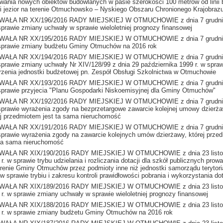
wania nowych obiektów budowlanych w pasie szerokości 100 metrów od linii
 i jezior na terenie Otmuchowsko – Nyskiego Obszaru Chronionego Krajobraz
AŁA NR XX/196/2016 RADY MIEJSKIEJ W OTMUCHOWIE z dnia 7 grudni
 sprawie zmiany uchwały w sprawie wieloletniej prognozy finansowej
AŁA NR XX/195/2016 RADY MIEJSKIEJ W OTMUCHOWIE z dnia 7 grudni
 sprawie zmiany budżetu Gminy Otmuchów na 2016 rok
AŁA NR XX/194/2016 RADY MIEJSKIEJ W OTMUCHOWIE z dnia 7 grudni
 sprawie zmiany uchwały Nr XIV/128/99 z dnia 29 października 1999 r. w spra
rzenia jednostki budżetowej pn. Zespół Obsługi Szkolnictwa w Otmuchowie
AŁA NR XX/193/2016 RADY MIEJSKIEJ W OTMUCHOWIE z dnia 7 grudni
 sprawie przyjecia "Planu Gospodarki Niskoemisyjnej dla Gminy Otmuchów"
AŁA NR XX/192/2016 RADY MIEJSKIEJ W OTMUCHOWIE z dnia 7 grudni
 sprawie wyrażenia zgody na bezprzetargowe zawarcie kolejnej umowy dzierża
ej przedmiotem jest ta sama nieruchomość
AŁA NR XX/191/2016 RADY MIEJSKIEJ W OTMUCHOWIE z dnia 7 grudni
 sprawie wyrażenia zgody na zawarcie kolejnych umów dzierżawy, której prze
 ta sama nieruchomość
AŁA NR XIX/190/2016 RADY MIEJSKIEJ W OTMUCHOWIE z dnia 23 listo
r. w sprawie trybu udzielania i rozliczania dotacji dla szkół publicznych pro
erenie Gminy Otmuchów przez podmioty inne niż jednostki samorządu terytori
w sprawie trybiu i zakresu kontroli prawidłowości pobrania i wykorzystania dot
AŁA NR XIX/189/2016 RADY MIEJSKIEJ W OTMUCHOWIE z dnia 23 listo
 r. w sprawie zmiany uchwały w sprawie wieloletniej prognozy finansowej
AŁA NR XIX/188/2016 RADY MIEJSKIEJ W OTMUCHOWIE z dnia 23 listo
 r. w sprawie zmiany budżetu Gminy Otmuchów na 2016 rok