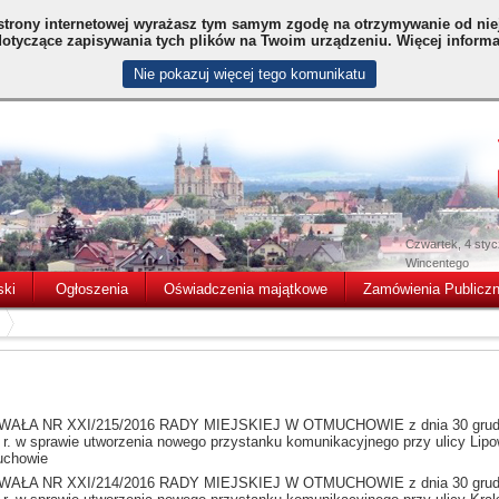
strony internetowej wyrażasz tym samym zgodę na otrzymywanie od niej
 dotyczące zapisywania tych plików na Twoim urządzeniu. Więcej informac
Nie pokazuj więcej tego komunikatu
Czwartek, 4 sty
Wincentego
ski
Ogłoszenia
Oświadczenia majątkowe
Zamówienia Publicz
AŁA NR XXI/215/2016 RADY MIEJSKIEJ W OTMUCHOWIE z dnia 30 grud
 r. w sprawie utworzenia nowego przystanku komunikacyjnego przy ulicy Lipo
chowie
AŁA NR XXI/214/2016 RADY MIEJSKIEJ W OTMUCHOWIE z dnia 30 grud