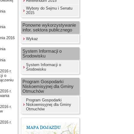
kowskiej
Referendum 2015
Wybory do Sejmu i Senatu
nia
2015
Ponowne wykorzystywanie
nia
infor. sektora publicznego
ia 2016
Wykaz
nia
System Informacji o
Środowisku
nia
System Informacji o
Środowisku
016 r.
ji o
łączeniu
Program Gospodarki
Niskoemisyjnej dla Gminy
016 r.
Otmuchów
wania
Program Gospodarki
Niskoemisyjnej dla Gminy
016 r.
Otmuchów
ów
016 r.