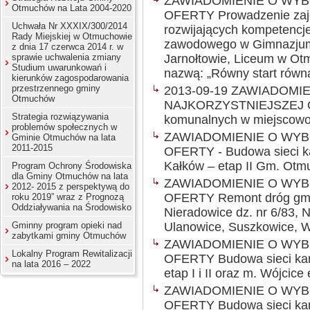
ZAWIADOMIENIE O WY
Otmuchów na Lata 2004-2020
OFERTY Prowadzenie zaję
Uchwała Nr XXXIX/300/2014
rozwijających kompetencj
Rady Miejskiej w Otmuchowie
zawodowego w Gimnazju
z dnia 17 czerwca 2014 r. w
sprawie uchwalenia zmiany
Jarnołtowie, Liceum w Ot
Studium uwarunkowań i
nazwą: „Równy start równa
kierunków zagospodarowania
przestrzennego gminy
2013-09-19 ZAWIADOMI
Otmuchów
NAJKORZYSTNIEJSZEJ O
Strategia rozwiązywania
komunalnych w miejscowoś
problemów społecznych w
ZAWIADOMIENIE O WY
Gminie Otmuchów na lata
2011-2015
OFERTY - Budowa sieci kan
Kałków – etap II Gm. Ot
Program Ochrony Środowiska
dla Gminy Otmuchów na lata
ZAWIADOMIENIE O WY
2012- 2015 z perspektywą do
OFERTY Remont dróg gmi
roku 2019” wraz z Prognozą
Oddziaływania na Środowisko
Nieradowice dz. nr 6/83, N
Gminny program opieki nad
Ulanowice, Suszkowice, 
zabytkami gminy Otmuchów
ZAWIADOMIENIE O WY
Lokalny Program Rewitalizacji
OFERTY Budowa sieci kana
na lata 2016 – 2022
etap I i II oraz m. Wójcice 
ZAWIADOMIENIE O WY
OFERTY Budowa sieci kana