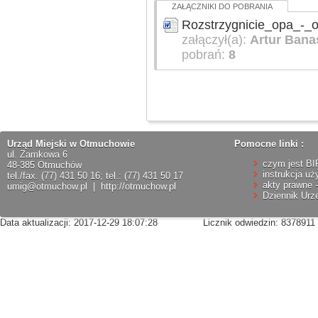
ZAŁĄCZNIKI DO POBRANIA
Rozstrzygnicie_opa_-_o
załączył(a):
Artur Bana
pobrań:
8
Urząd Miejski w Otmuchowie
Pomocne linki :
ul. Zamkowa 6
czym jest BI
48-385 Otmuchów
instrukcja uż
tel./fax. (77) 431 50 16; tel.: (77) 431 50 17
akty prawne -
umig@otmuchow.pl
|
http://otmuchow.pl
Dziennik Ur
Data aktualizacji: 2017-12-29 18:07:28
Licznik odwiedzin: 8378911