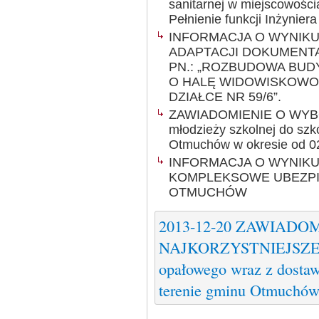
sanitarnej w miejscowośc
Pełnienie funkcji Inżyniera
INFORMACJA O WYNIK
ADAPTACJI DOKUMENTA
PN.: „ROZBUDOWA BU
O HALĘ WIDOWISKOWO
DZIAŁCE NR 59/6”.
ZAWIADOMIENIE O WYBO
młodzieży szkolnej do szkó
Otmuchów w okresie od 02.
INFORMACJA O WYNIK
KOMPLEKSOWE UBEZPIE
OTMUCHÓW
2013-12-20 ZAWIAD
NAJKORZYSTNIEJSZEJ 
opałowego wraz z dosta
terenie gminu Otmuchów