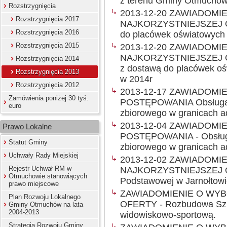
z terenu Gminy Otmuchó
Rozstrzygnięcia
2013-12-20 ZAWIADOMI
Rozstrzygnięcia 2017
NAJKORZYSTNIEJSZEJ OF
Rozstrzygnięcia 2016
do placówek oświatowych
Rozstrzygnięcia 2015
2013-12-20 ZAWIADOMI
NAJKORZYSTNIEJSZEJ OF
Rozstrzygnięcia 2014
z dostawą do placówek o
Rozstrzygnięcia 2013
w 2014r
Rozstrzygnięcia 2012
2013-12-17 ZAWIADOMI
Zamówienia poniżej 30 tyś.
POSTĘPOWANIA Obsługa li
euro
zbiorowego w granicach a
2013-12-04 ZAWIADOMI
Prawo Lokalne
POSTĘPOWANIA - Obsługa 
Statut Gminy
zbiorowego w granicach a
Uchwały Rady Miejskiej
2013-12-02 ZAWIADOMI
Rejestr Uchwał RM w
NAJKORZYSTNIEJSZEJ O
Otmuchowie stanowiących
Podstawowej w Jarnołtowi
prawo miejscowe
ZAWIADOMIENIE O WY
Plan Rozwoju Lokalnego
OFERTY - Rozbudowa Szko
Gminy Otmuchów na lata
2004-2013
widowiskowo-sportową.
Strategia Rozwoju Gminy