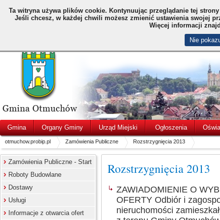
Ta witryna używa plików cookie.
Kontynuując przeglądanie tej stron
Jeśli chcesz, w każdej chwili możesz zmienić ustawienia swojej p
Więcej informacji znaj
Nie pokazu
Gmina
Organy Gminy
Urząd Miejski
Ogłoszenia
Oświa
otmuchow.probip.pl
Zamówienia Publiczne
Rozstrzygnięcia 2013
Zamówienia Publiczne - Start
Rozstrzygnięcia 2013
Roboty Budowlane
Dostawy
ZAWIADOMIENIE O WY
OFERTY Odbiór i zagosp
Usługi
nieruchomości zamieszkał
Informacje z otwarcia ofert