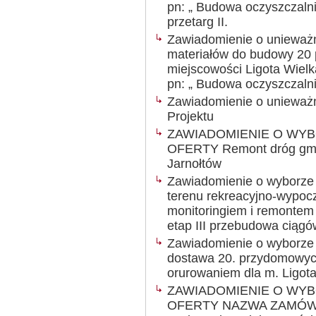
pn: „ Budowa oczyszczalni
przetarg II.
Zawiadomienie o unieważ
materiałów do budowy 20
miejscowości Ligota Wiel
pn: „ Budowa oczyszczaln
Zawiadomienie o unieważn
Projektu
ZAWIADOMIENIE O WY
OFERTY Remont dróg gmi
Jarnołtów
Zawiadomienie o wyborze na
terenu rekreacyjno-wypoc
monitoringiem i remonte
etap III przebudowa ciągó
Zawiadomienie o wyborze n
dostawa 20. przydomowych
orurowaniem dla m. Ligo
ZAWIADOMIENIE O WY
OFERTY NAZWA ZAMÓWIENI