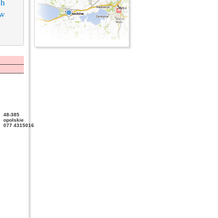
ch
 w
48-385
opolskie
077 4315016