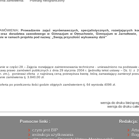
elenia zamówienia: Przetarg nieograniczony
AMÓWIENIA
:
Prowadzenie zajęć wyrównawczych, specjalistycznych, rozwijających ko
 oraz doradztwa zawodowego w Gimnazjum w Otmuchowie, Gimnazjum w Jarnołtowie,
ie w ramach projektu pod nazwą: „Swoją przyszłość wykuwamy dziś”
ie w części 28 – Zajęcia rozwijające zainteresowania techniczne - unieważniono na podstawie a
tawy prawo zamówień publicznych z dnia 29 stycznia 2004 r. (jednolity tekst ustawy – Dz. U. z 2
n. zm.), ponieważ oferta z najniższą ceną przewyższa kwotę, którą zamawiający zamierzył prze
nie zamówienia tj. 3.840,00 zł.
oferta po przeliczeniu ilości godzin objętych zamówieniem tj. 64 wyniosła 4096 zł.
wersja do druku bieżąceg
wersja do druku cał
Pomocne linki :
Redakcja:
czym jest BIP
Art
instrukcja użytkowania
Bog