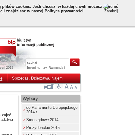
 plików cookies. Jeśli chcesz, w każdej chwili możesz zmienić
ji znajdziesz w naszej Polityce prywatności.
czeń 2018
Imieniny:
Izy, Rajmunda i
ne
Sprzedaż, Dzierżawa, Najem
Wybory
do Parlamentu Europejskiego
2014 r.
zajęć
radztwa
Smorządowe 2014
Prezydenckie 2015