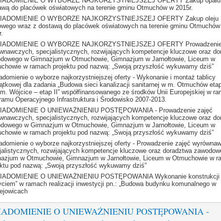
IADOMIENIE O WYBORZE NAJKORZYSTNIEJSZEJ OFERTY Zakup opału 
awą do placówek oświatowych na terenie gminu Otmuchów w 2015r.
IADOMIENIE O WYBORZE NAJKORZYSTNIEJSZEJ OFERTY Zakup oleju
owego wraz z dostawą do placówek oświatowych na terenie gminu Otmuchów
r.
IADOMIENIE O WYBORZE NAJKORZYSTNIEJSZEJ OFERTY Prowadzenie 
wnawczych, specjalistycznych, rozwijających kompetencje kluczowe oraz do
dowego w Gimnazjum w Otmuchowie, Gimnazjum w Jarnołtowie, Liceum w
chowie w ramach projektu pod nazwą: „Swoją przyszłość wykuwamy dziś”
adomienie o wyborze najkorzystniejszej oferty - Wykonanie i montaż tablicy
ątkowej dla zadania „Budowa sieci kanalizacji sanitarnej w m. Otmuchów etap I
 m. Wójcice – etap II” współfinansowanego ze środków Unii Europejskiej w r
ramu Operacyjnego Infrastruktura i Środowisko 2007-2013.
IADOMIENIE O UNIEWAŻNIENIU POSTĘPOWANIA - Prowadzenie zajęć
wnawczych, specjalistycznych, rozwijających kompetencje kluczowe oraz do
dowego w Gimnazjum w Otmuchowie, Gimnazjum w Jarnołtowie, Liceum w
chowie w ramach projektu pod nazwą: „Swoją przyszłość wykuwamy dziś”
adomienie o wyborze najkorzystniejszej oferty - Prowadzenie zajęć wyrówna
jalistycznych, rozwijających kompetencje kluczowe oraz doradztwa zawodo
azjum w Otmuchowie, Gimnazjum w Jarnołtowie, Liceum w Otmuchowie w r
ektu pod nazwą: „Swoją przyszłość wykuwamy dziś”
IADOMIENIE O UNIEWAŻNIENIU POSTĘPOWANIA Wykonanie konstrukcji 
yciem” w ramach realizacji inwestycji pn.: „Budowa budynku komunalnego w
ejowicach
ADOMIENIE O UNIEWAŻNIENIU POSTĘPOWANIA -