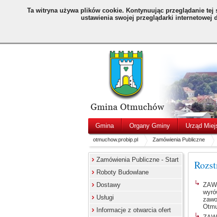
Ta witryna używa plików cookie.
Kontynuując przeglądanie tej 
ustawienia swojej przeglądarki internetowej
Gmina
Organy Gminy
Urząd Miej
otmuchow.probip.pl
Zamówienia Publiczne
Zamówienia Publiczne - Start
Rozst
Roboty Budowlane
Dostawy
ZAW
wyró
Usługi
zawo
Otmu
Informacje z otwarcia ofert