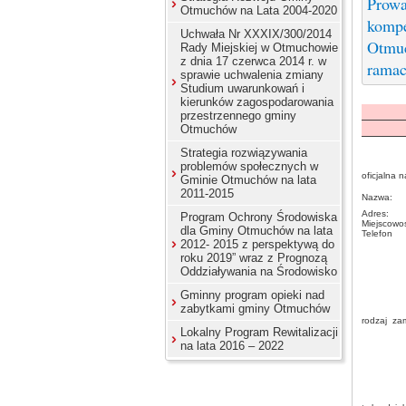
Prowa
Otmuchów na Lata 2004-2020
kompe
Uchwała Nr XXXIX/300/2014
Otmuc
Rady Miejskiej w Otmuchowie
z dnia 17 czerwca 2014 r. w
ramac
sprawie uchwalenia zmiany
Studium uwarunkowań i
kierunków zagospodarowania
przestrzennego gminy
Otmuchów
Strategia rozwiązywania
problemów społecznych w
oficjalna 
Gminie Otmuchów na lata
2011-2015
Nazwa:
Adres:
Program Ochrony Środowiska
Miejscowoś
dla Gminy Otmuchów na lata
Telefon
2012- 2015 z perspektywą do
roku 2019” wraz z Prognozą
Oddziaływania na Środowisko
Gminny program opieki nad
zabytkami gminy Otmuchów
rodzaj
Lokalny Program Rewitalizacji
na lata 2016 – 2022