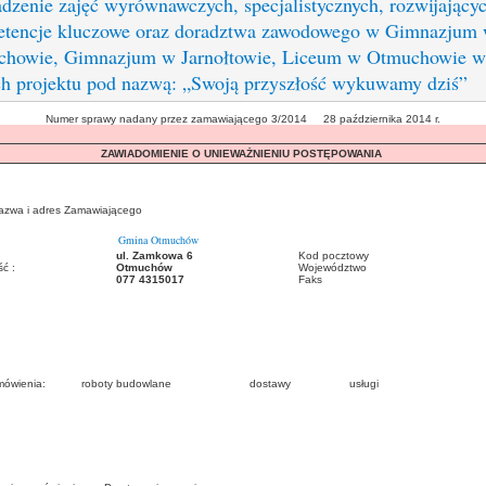
dzenie zajęć wyrównawczych, specjalistycznych, rozwijający
tencje kluczowe oraz doradztwa zawodowego w Gimnazjum
howie, Gimnazjum w Jarnołtowie, Liceum w Otmuchowie w
h projektu pod nazwą: „Swoją przyszłość wykuwamy dziś”
Numer sprawy nadany przez zamawiającego 3/2014 28 października 2014 r.
ZAWIADOMIENIE O UNIEWAŻNIENIU POSTĘPOWANIA
nazwa i adres Zamawiającego
Gmina Otmuchów
ul. Zamkowa 6
Kod pocztowy
ć :
Otmuchów
Województwo
077 4315017
Faks
 zamówienia: roboty budowlane dostawy usługi