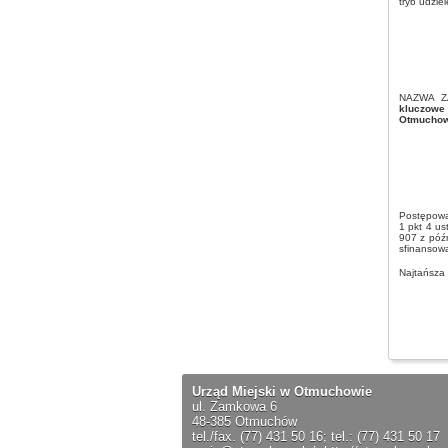
tryb udzi
NAZWA Z
kluczowe
Otmuchow
Postępowan
1 pkt 4 us
907 z póź
sfinansowa
Najtańsza 
Urząd Miejski w Otmuchowie
ul. Zamkowa 6
48-385 Otmuchów
tel./fax. (77) 431 50 16; tel.: (77) 431 50 17