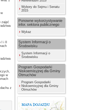
wraz z
Referendum 2015
Wybory do Sejmu i Senatu
2015
 w
Ponowne wykorzystywanie
zajęć
infor. sektora publicznego
radztwa
Wykaz
System Informacji o
 i II
amach
Środowisku
System Informacji o
Środowisku
radztwa
Program Gospodarki
Niskoemisyjnej dla Gminy
wczych,
Otmuchów
wego w
amach
Program Gospodarki
Niskoemisyjnej dla Gminy
dachu z
Otmuchów