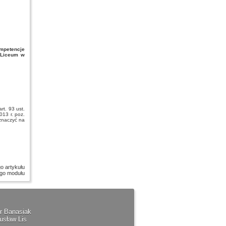
mpetencje
 Liceum w
rt. 93 ust.
013 r. poz.
znaczyć na
o artykułu
ego modułu
ur Banasiak
usław Lis