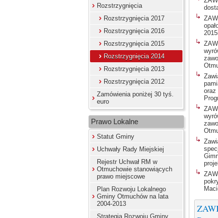
ZAW
Rozstrzygnięcia
dost
Rozstrzygnięcia 2017
ZAW
opał
Rozstrzygnięcia 2016
2015
Rozstrzygnięcia 2015
ZAW
wyró
Rozstrzygnięcia 2014
zawo
Otmu
Rozstrzygnięcia 2013
Zawi
Rozstrzygnięcia 2012
pami
oraz
Zamówienia poniżej 30 tyś.
Prog
euro
ZAW
wyró
Prawo Lokalne
zawo
Otmu
Statut Gminy
Zawi
spec
Uchwały Rady Miejskiej
Gimn
Rejestr Uchwał RM w
proj
Otmuchowie stanowiących
ZAW
prawo miejscowe
pokr
Maci
Plan Rozwoju Lokalnego
Gminy Otmuchów na lata
2004-2013
ZAWI
Strategia Rozwoju Gminy