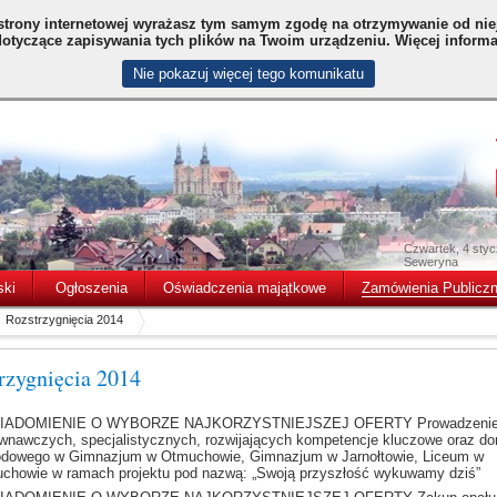
strony internetowej wyrażasz tym samym zgodę na otrzymywanie od niej
 dotyczące zapisywania tych plików na Twoim urządzeniu. Więcej informac
Nie pokazuj więcej tego komunikatu
Czwartek, 4 sty
Seweryna
ski
Ogłoszenia
Oświadczenia majątkowe
Zamówienia Publicz
Rozstrzygnięcia 2014
rzygnięcia 2014
IADOMIENIE O WYBORZE NAJKORZYSTNIEJSZEJ OFERTY Prowadzenie 
wnawczych, specjalistycznych, rozwijających kompetencje kluczowe oraz do
dowego w Gimnazjum w Otmuchowie, Gimnazjum w Jarnołtowie, Liceum w
chowie w ramach projektu pod nazwą: „Swoją przyszłość wykuwamy dziś”