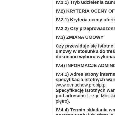
IV.1.1) Tryb udzielenia zam
IV.2) KRYTERIA OCENY O
IV.2.1) Kryteria oceny ofert
IV.2.2) Czy przeprowadzona
IV.3) ZMIANA UMOWY
Czy przewiduje się istotn
umowy w stosunku do treści
dokonano wyboru wykona
IV.4) INFORMACJE ADMI
IV.4.1)
Adres strony interne
specyfikacja istotnych wa
www.otmuchow.probip.pl
Specyfikację istotnych w
pod adresem:
Urząd Miejski
piętro).
IV.4.4) Termin składania 