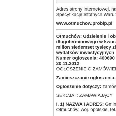
Adres strony internetowej, n
Specyfikację Istotnych War
www.otmuchow.probip.pl
Otmuchów: Udzielenie i o
długoterminowego w kwocie
milion siedemset tysięcy z
wydatków inwestycyjnych
Numer ogłoszenia: 460690 
20.11.2012
OGŁOSZENIE O ZAMÓWIENIU
Zamieszczanie ogłoszenia:
Ogłoszenie dotyczy:
zamówi
SEKCJA I: ZAMAWIAJĄCY
I. 1) NAZWA I ADRES:
Gmina
Otmuchów, woj. opolskie, te