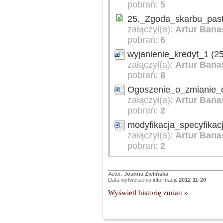
pobrań:
5
25._Zgoda_skarbu_past
załączył(a):
Artur Bana
pobrań:
6
wyjanienie_kredyt_1 (2
załączył(a):
Artur Bana
pobrań:
8
Ogoszenie_o_zmianie_o
załączył(a):
Artur Bana
pobrań:
2
modyfikacja_specyfikacj
załączył(a):
Artur Bana
pobrań:
2
Autor:
Joanna Zielińska
Data wytworzenia informacji:
2012-11-20
Wyświetl historię zmian »