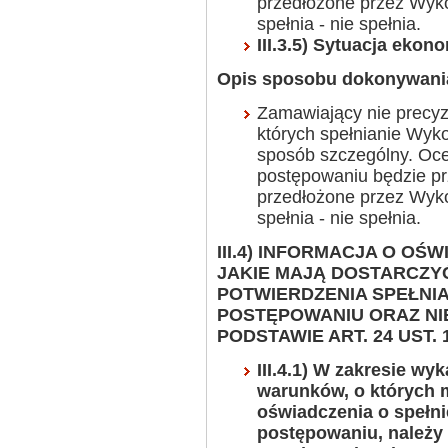
przedłożone przez Wyk
spełnia - nie spełnia.
III.3.5) Sytuacja ekon
Opis sposobu dokonywania
Zamawiający nie precy
których spełnianie Wy
sposób szczególny. Oce
postępowaniu będzie p
przedłożone przez Wyk
spełnia - nie spełnia.
III.4) INFORMACJA O O
JAKIE MAJĄ DOSTARCZ
POTWIERDZENIA SPEŁNI
POSTĘPOWANIU ORAZ NI
PODSTAWIE ART. 24 UST.
III.4.1) W zakresie w
warunków, o których m
oświadczenia o spełn
postępowaniu, należy 