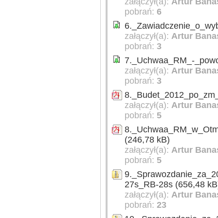
załączył(a):
Artur Bana
pobrań:
6
6._Zawiadczenie_o_wyb
załączył(a):
Artur Bana
pobrań:
3
7._Uchwaa_RM_-_powoa
załączył(a):
Artur Bana
pobrań:
3
8._Budet_2012_po_zm_
załączył(a):
Artur Bana
pobrań:
5
8._Uchwaa_RM_w_Otmu
(246,78 kB)
załączył(a):
Artur Bana
pobrań:
5
9._Sprawozdanie_za_
27s_RB-28s (656,48 kB
załączył(a):
Artur Bana
pobrań:
23