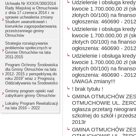
Udzielenie i obsługa kre
Uchwała Nr XXXIX/300/2014
Rady Miejskiej w Otmuchowie
kwocie 1.700.000,00 zł (sł
z dnia 17 czerwca 2014 r. w
złotych 00/100) na finan
sprawie uchwalenia zmiany
ogłoszenia: 460690 - 2012
Studium uwarunkowań i
kierunków zagospodarowania
Udzielenie i obsługa kre
przestrzennego gminy
kwocie 1.700.000,00 zł (sł
Otmuchów
złotych 00/100) na finan
Strategia rozwiązywania
ogłoszenia: 460690 - 2012
problemów społecznych w
Gminie Otmuchów na lata
Udzielenie i obsługa kre
2011-2015
kwocie 1.700.000,00 zł (sł
Program Ochrony Środowiska
złotych 00/100) na finan
dla Gminy Otmuchów na lata
2012- 2015 z perspektywą do
ogłoszenia: 460690 - 2012
roku 2019” wraz z Prognozą
UWAGA zmiany!!!
Oddziaływania na Środowisko
! brak tytułu !
Gminny program opieki nad
zabytkami gminy Otmuchów
GMINA OTMUCHÓW ZES
OTMUCHOWIE UL. ŻERO
Lokalny Program Rewitalizacji
na lata 2016 – 2022
ogłasza przetarg nieogran
szkolnej do szkół i przed
2013r
GMINA OTMUCHÓW ZES