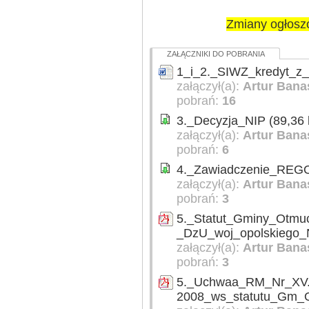
Zmiany ogłoszo
ZAŁĄCZNIKI DO POBRANIA
1_i_2._SIWZ_kredyt_z_
załączył(a):
Artur Bana
pobrań:
16
3._Decyzja_NIP (89,36 
załączył(a):
Artur Bana
pobrań:
6
4._Zawiadczenie_REGO
załączył(a):
Artur Bana
pobrań:
3
5._Statut_Gminy_Otmu
_DzU_woj_opolskiego_
załączył(a):
Artur Bana
pobrań:
3
5._Uchwaa_RM_Nr_XV.
2008_ws_statutu_Gm_O