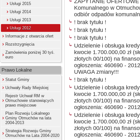
ZAPYTANIE OFERTOWE K
Usługi 2015
Komunalnego w Otmuchowi
Usługi 2014
odbiór odpadów komunaln
Usługi 2013
! brak tytułu !
Usługi 2012
! brak tytułu !
Informacje z otwarcia ofert
! brak tytułu !
Rozstrzygnięcia
Udzielenie i obsługa kre
kwocie 1.700.000,00 zł (sł
Zamówienia poniżej 30 tyś.
euro
złotych 00/100) na finan
ogłoszenia: 460690 - 2012
Prawo Lokalne
UWAGA zmiany!!!
! brak tytułu !
Statut Gminy
Udzielenie i obsługa kre
Uchwały Rady Miejskiej
kwocie 1.700.000,00 zł (sł
Rejestr Uchwał RM w
złotych 00/100) na finan
Otmuchowie stanowiących
prawo miejscowe
ogłoszenia: 460690 - 2012
Plan Rozwoju Lokalnego
Udzielenie i obsługa kre
Gminy Otmuchów na lata
kwocie 1.700.000,00 zł (sł
2004-2013
złotych 00/100) na finan
Strategia Rozwoju Gminy
ogłoszenia: 460690 - 2012
Otmuchów na Lata 2004-2020