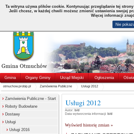
Ta witryna używa plików cookie.
Kontynuując przeglądanie tej stron
Jeśli chcesz, w każdej chwili możesz zmienić ustawienia swojej p
Więcej informacji znaj
Nie pokazu
Gmina
Organy Gminy
Urząd Miejski
Ogłoszenia
Oświa
otmuchow.probip.pl
Zamówienia Publiczne
Usługi 2012
Zamówienia Publiczne - Start
Usługi 2012
Roboty Budowlane
Autor:
b/d
Dostawy
Data wytworzenia informacji:
b/d
Usługi
Wyświetl historię zmian »
Usługi 2016