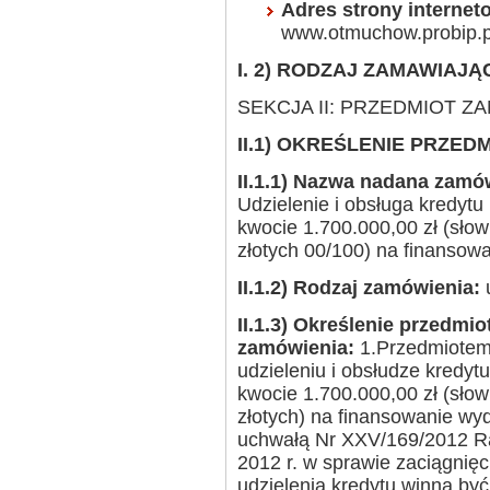
Adres strony interne
www.otmuchow.probip.p
I. 2) RODZAJ ZAMAWIAJĄ
SEKCJA II: PRZEDMIOT Z
II.1) OKREŚLENIE PRZE
II.1.1) Nazwa nadana zamó
Udzielenie i obsługa kredy
kwocie 1.700.000,00 zł (słow
złotych 00/100) na finansow
II.1.2) Rodzaj zamówienia:
u
II.1.3) Określenie przedmio
zamówienia:
1.Przedmiotem 
udzieleniu i obsłudze kred
kwocie 1.700.000,00 zł (słow
złotych) na finansowanie wy
uchwałą Nr XXV/169/2012 Rad
2012 r. w sprawie zaciągnię
udzielenia kredytu winna by