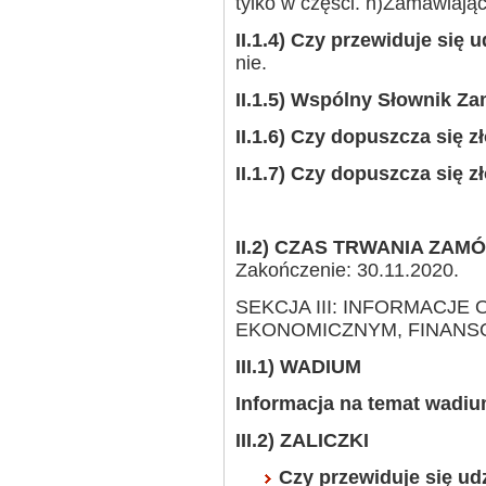
tylko w części. n)Zamawiaj
II.1.4) Czy przewiduje się
nie.
II.1.5) Wspólny Słownik Z
II.1.6) Czy dopuszcza się z
II.1.7) Czy dopuszcza się z
II.2) CZAS TRWANIA ZAM
Zakończenie: 30.11.2020.
SEKCJA III: INFORMACJ
EKONOMICZNYM, FINANS
III.1) WADIUM
Informacja na temat wadiu
III.2) ZALICZKI
Czy przewiduje się udz