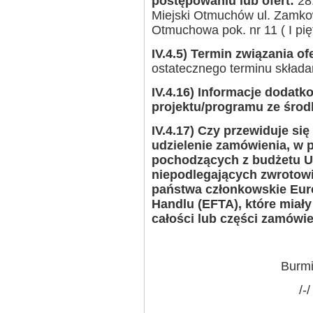
postępowaniu lub ofert:
28.
Miejski Otmuchów ul. Zamkow
Otmuchowa pok. nr 11 ( I pięt
IV.4.5) Termin związania ofe
ostatecznego terminu składan
IV.4.16) Informacje dodat
projektu/programu ze środ
IV.4.17) Czy przewiduje si
udzielenie zamówienia, w 
pochodzących z budżetu Un
niepodlegających zwrotowi
państwa członkowskie Eur
Handlu (EFTA), które miał
całości lub części zamówi
Burm
/-