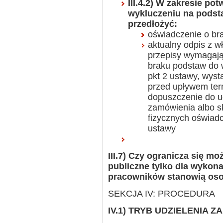
III.4.2) W zakresie po
wykluczeniu na podstaw
przedłożyć:
oświadczenie o br
aktualny odpis z wł
przepisy wymagają 
braku podstaw do w
pkt 2 ustawy, wyst
przed upływem ter
dopuszczenie do u
zamówienia albo sk
fizycznych oświadcz
ustawy
III.7) Czy ogranicza się m
publiczne tylko dla wykon
pracowników stanowią os
SEKCJA IV: PROCEDURA
IV.1) TRYB UDZIELENIA 