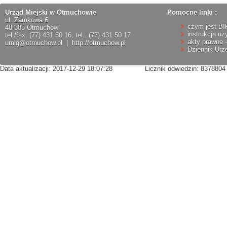
Urząd Miejski w Otmuchowie
Pomocne linki :
ul. Zamkowa 6
czym jest BI
48-385 Otmuchów
instrukcja uż
tel./fax. (77) 431 50 16; tel.: (77) 431 50 17
akty prawne -
umig@otmuchow.pl
|
http://otmuchow.pl
Dziennik Ur
Data aktualizacji: 2017-12-29 18:07:28
Licznik odwiedzin: 8378804