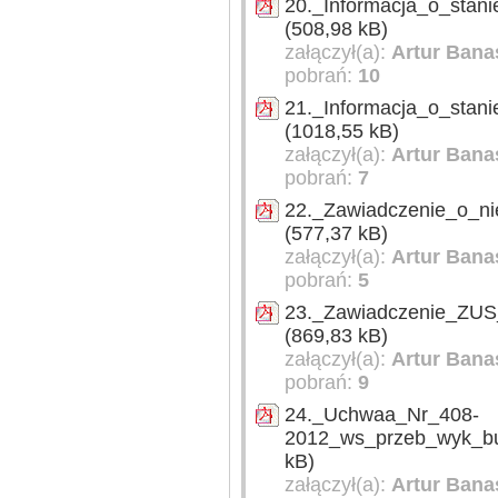
20._Informacja_o_stan
(508,98 kB)
załączył(a):
Artur Bana
pobrań:
10
21._Informacja_o_sta
(1018,55 kB)
załączył(a):
Artur Bana
pobrań:
7
22._Zawiadczenie_o_n
(577,37 kB)
załączył(a):
Artur Bana
pobrań:
5
23._Zawiadczenie_ZUS
(869,83 kB)
załączył(a):
Artur Bana
pobrań:
9
24._Uchwaa_Nr_408-
2012_ws_przeb_wyk_bu
kB)
załączył(a):
Artur Bana