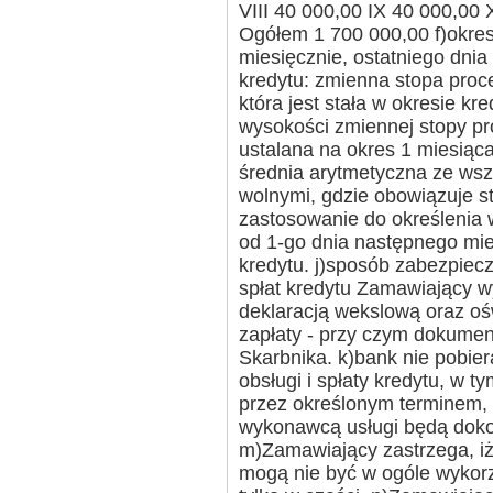
VIII 40 000,00 IX 40 000,00 
Ogółem 1 700 000,00 f)okres
miesięcznie, ostatniego dni
kredytu: zmienna stopa pr
która jest stała w okresie k
wysokości zmiennej stopy p
ustalana na okres 1 miesią
średnia arytmetyczna ze wszy
wolnymi, gdzie obowiązuje s
zastosowanie do określenia
od 1-go dnia następnego miesi
kredytu. j)sposób zabezpiecz
spłat kredytu Zamawiający w
deklaracją wekslową oraz oś
zapłaty - przy czym dokumen
Skarbnika. k)bank nie pobiera
obsługi i spłaty kredytu, w ty
przez określonym terminem, 
wykonawcą usługi będą doko
m)Zamawiający zastrzega, iż
mogą nie być w ogóle wykor