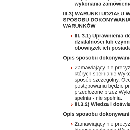
wykonania zamówieni
III.3) WARUNKI UDZIAŁU
SPOSOBU DOKONYWANIA 
WARUNKÓW
III. 3.1) Uprawnienia
działalności lub czynn
obowiązek ich posiad
Opis sposobu dokonywania
Zamawiający nie precy
których spełnianie Wy
sposób szczególny. Oce
postępowaniu będzie p
przedłożone przez Wyk
spełnia - nie spełnia.
III.3.2) Wiedza i dośw
Opis sposobu dokonywania
Zamawiający nie precy